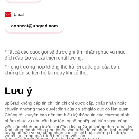
Email
connect@upgrad.com
*Tất cả các cuộc gọi sẽ được ghi âm nhằm phục vụ mục
đích đào tạo và cải thiện chất lượng.
*Trong trường hợp không thể trả lời cuộc gọi của bạn,
chúng tôi sẽ liên hệ lại ngay khi có thể.
Lưu ý
upGrad không cấp tín chỉ; tín chỉ chỉ được cấp, chấp nhận hoặc
chuyển nhượng theo quyết định của cơ sở giáo dục có liên quan.
Chúng tôi khuyên bạn nên tìm hiểu kỹ thông tin các chương trình
nhằm phục vụ nhu cầu học tập, nghề nghiệp và triển vọng công
việc của chính bạn trước khi đăng ký. upGrad không đưa ra bất kỳ
Khả năng thành công phụ thuộc vào trình độ cá nhân, kinh nghiệm
tuyên bố nào về sự công nhận các tín chỉ hoặc chứng chỉ được
và nỗ lực trong quá trình tìm kiếm việc làm.
trao hoặc tương đương, trừ khi được nêu rõ ràng.