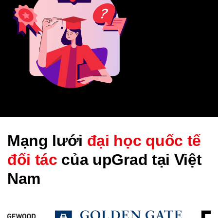
Mạng lưới
đại học quốc tế
đối tác
của upGrad tại Việt
Nam