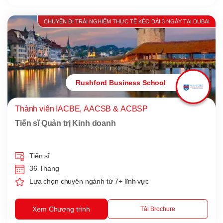
CHUYẾN ĐI TRẢI NGHIỆM THỰC TẾ KÉO DÀI 3 NGÀY TẠI DUBAI
Rushford Business School
Thành viên IACBE, AACSB & ACBSP
Tiến sĩ Quản trị Kinh doanh
Tiến sĩ
36 Tháng
Lựa chọn chuyên ngành từ 7+ lĩnh vực
Xem Chương trình
Tải Brochure