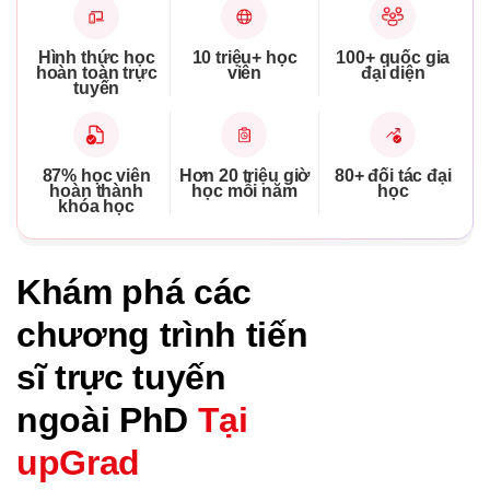
Hình thức học
10 triệu+ học
100+ quốc gia
hoàn toàn trực
viên
đại diện
tuyến
87% học viên
Hơn 20 triệu giờ
80+ đối tác đại
hoàn thành
học mỗi năm
học
khóa học
Khám phá các
chương trình tiến
sĩ trực tuyến
ngoài PhD
Tại
upGrad