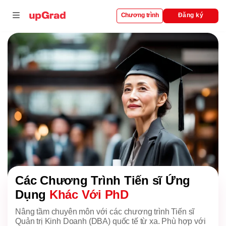
Đăng ký
Chương trình
i
nhượng quyền
rường đại học
Các Chương Trình Tiến sĩ Ứng
Dụng
Khác Với PhD
Nâng tầm chuyên môn với các chương trình Tiến sĩ
Quản trị Kinh Doanh (DBA) quốc tế từ xa. Phù hợp với