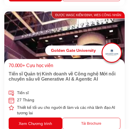
ĐƯỢC WASC KIỂM ĐỊNH, WES CÔNG NHẬN
Golden Gate University
70.000+ Cựu học viên
Tiến sĩ Quản trị Kinh doanh về Công nghệ Mới nổi
chuyên sâu về Generative AI & Agentic AI
Tiến sĩ
27 Tháng
Thiết kế tối ưu cho người đi làm và các nhà lãnh đạo AI
tương lai
Xem Chương trình
Tải Brochure