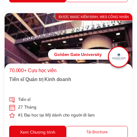
ĐƯỢC WASC KIỂM ĐỊNH, WES CÔNG NHẬN
Golden Gate University
70.000+ Cựu học viên
Tiến sĩ Quản trị Kinh doanh
Tiến sĩ
27 Tháng
#1 Đại học tại Mỹ dành cho người đi làm
Xem Chương trình
Tải Brochure