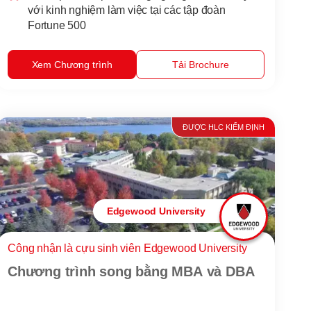
với kinh nghiệm làm việc tại các tập đoàn
Fortune 500
Xem Chương trình
Tải Brochure
ĐƯỢC HLC KIỂM ĐỊNH
Edgewood University
Công nhận là cựu sinh viên Edgewood University
Chương trình song bằng MBA và DBA