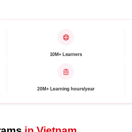
10M+ Learners
20M+ Learning hours/year
grams
in Vietnam