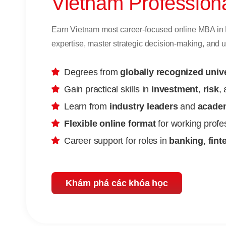
Vietnam Profession
Earn Vietnam most career-focused online MBA in F
expertise, master strategic decision-making, and u
Degrees from
globally recognized unive
Gain practical skills in
investment
,
risk
,
Learn from
industry leaders
and
academ
Flexible online format
for working profe
Career support for roles in
banking
,
fint
Khám phá các khóa học