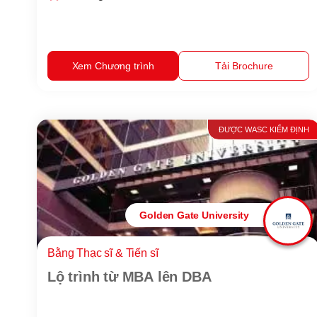
Xem Chương trình
Tải Brochure
ĐƯỢC WASC KIỂM ĐỊNH
Golden Gate University
Bằng Thạc sĩ & Tiến sĩ
Lộ trình từ MBA lên DBA