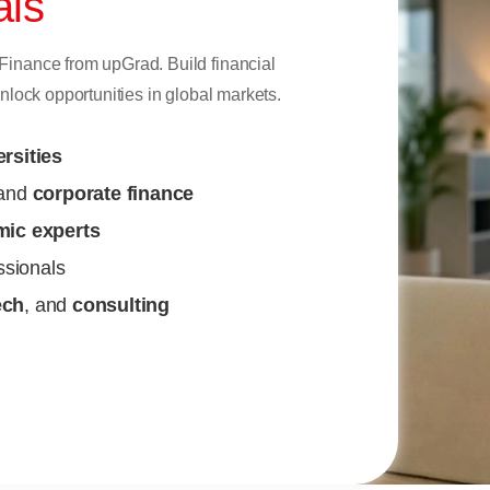
als
inance from upGrad. Build financial
nlock opportunities in global markets.
rsities
 and
corporate finance
ic experts
ssionals
ech
, and
consulting