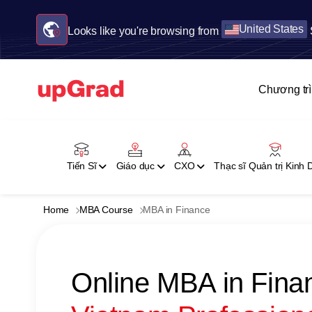
United States
Looks like you're browsing from
Chương tr
Tiến Sĩ
Giáo dục
CXO
Thạc sĩ Quản trị Kinh
Home
MBA Course
MBA in Finance
Online MBA in Fina