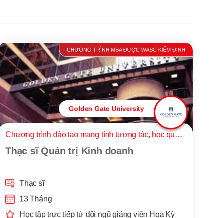
CHƯƠNG TRÌNH MBA ĐƯỢC WASC KIỂM ĐỊNH
Golden Gate University
Chương trình đào tạo mang tính tương tác, học qua
hoạt động thực tế
Thạc sĩ Quản trị Kinh doanh
Thạc sĩ
13 Tháng
Học tập trực tiếp từ đội ngũ giảng viên Hoa Kỳ