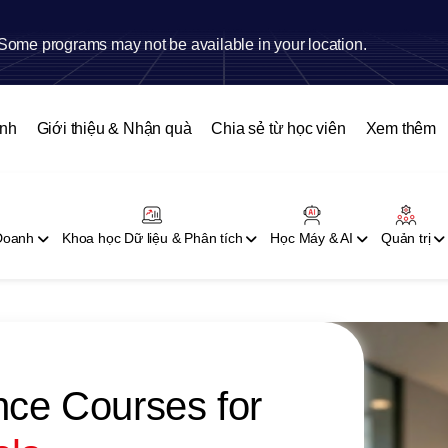
Some programs may not be available in your location.
ình
Giới thiệu & Nhận quà
Chia sẻ từ học viên
Xem thêm
 Doanh
Khoa học Dữ liệu & Phân tích
Học Máy & AI
Quản trị
nce Courses for