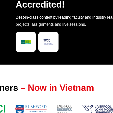
Accredited!
Best-in-class content by leading faculty and industry lea
projects, assignments and live sessions.
tners
– Now in Vietnam