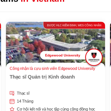
ĐƯỢC HLC KIỂM ĐỊNH, WES CÔNG NHẬN
Edgewood University
Công nhận là cựu sinh viên Edgewood University
Thạc sĩ Quản trị Kinh doanh
Thạc sĩ
14 Tháng
Cơ hội kết nối và học tập cùng cộng đồng học