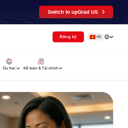
Switch to upGrad US
Đăng ký
VN
Du học
Kế toán & Tài chính