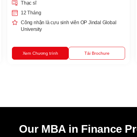
Thạc sĩ
12 Tháng
Công nhận là cựu sinh viên OP Jindal Global
University
Xem Chương trình
Tải Brochure
Our MBA in Finance P