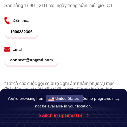
Sẵn sàng từ 9H - 21H mọi ngày trong tuần, múi giờ ICT
Điện thoại
1900232306
Email
connect@upgrad.com
*Tất cả các cuộc gọi sẽ được ghi âm nhằm phục vụ mục
đích đào tạo và cải thiện chất lượng. *Trong trường hợp
không thể trả lời cuộc gọi của bạn, chúng tôi sẽ liên hệ lại
You're browsing from
United States
Some programs may
ngay khi có thể.
not be available in your location.
Lưu ý
Switch to upGrad US