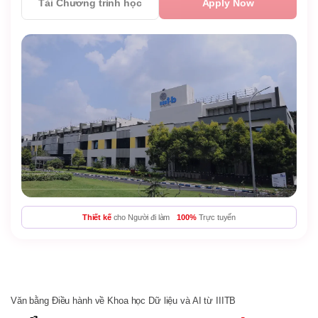
Tải Chương trình học
Apply Now
Thiết kế
cho Người đi làm
100%
Trực tuyến
Văn bằng Điều hành về Khoa học Dữ liệu và AI từ IIITB