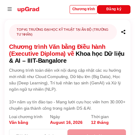
Đăng ký
Chương trình
i
TOP #1 TRƯỜNG ĐẠI HỌC KỸ THUẬT TẠI ẤN ĐỘ (TRƯỜNG
TƯ NHÂN)
Chương trình Văn bằng Điều hành
nhượng quyền
(Executive Diploma) về
Khoa học Dữ liệu
rường đại học
& AI – IIIT-Bangalore
Chương trình toàn diện với nội dung cập nhật các xu hướng
mới nhất như Cloud Computing, Dữ liệu lớn (Big Data), Học
sâu (Deep Learning), Trí tuệ nhân tạo sinh (GenAI) và Xử lý
ngôn ngữ tự nhiên (NLP).
10+ năm uy tín đào tạo - Mạng lưới cựu học viên hơn 30.000+
chuyên gia thành công trong ngành DS & AI.
Loại chương trình
Ngày
Thời gian
Văn bằng
August 16, 2026
12 tháng