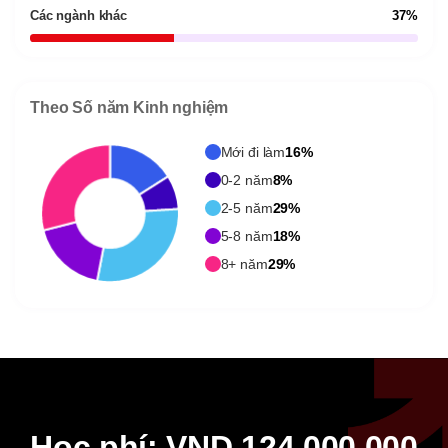
Các ngành khác
37%
Theo Số năm Kinh nghiệm
Mới đi làm
16%
0-2 năm
8%
2-5 năm
29%
5-8 năm
18%
8+ năm
29%
Học phí: VND 124,000,000