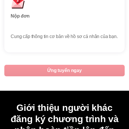
Nộp đơn
Giữ 
Cung cấp thông tin cơ bản về hồ sơ cá nhân của bạn.
Nhận
Ứng tuyển ngay
Giới thiệu người khác
đăng ký chương trình và