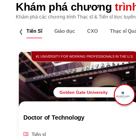
Khám phá chương
trìn
Khám phá các chương trình Thạc sĩ & Tiến sĩ trực tuyến
❮
Tiến Sĩ
Giáo dục
CXO
Thạc sĩ Qu
#1 UNIVERSITY FOR WORKING PROFESSIONALS IN THE U.S.
Golden Gate University
Doctor of Technology
Tiến sĩ