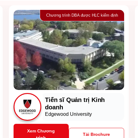
Chương trình DBA được HLC kiểm định
Tiến sĩ Quản trị Kinh
doanh
Edgewood University
Xem Chương
Tải Brochure
trình