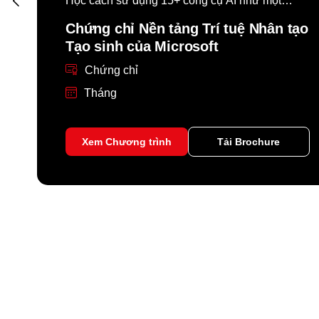
công
Học cách sử dụng 15+ công cụ AI như một
chuyên gia
ân
Chứng chỉ Nền tảng Trí tuệ Nhân tạo
à
Tạo sinh của Microsoft
Chứng chỉ
Tháng
Xem Chương trình
Tải Brochure