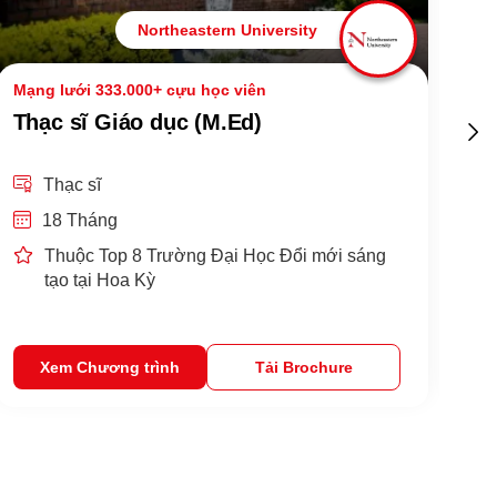
Northeastern University
Mạng lưới 333.000+ cựu học viên
Khô
Thạc sĩ Giáo dục (M.Ed)
Th
Thạc sĩ
18 Tháng
Thuộc Top 8 Trường Đại Học Đổi mới sáng
tạo tại Hoa Kỳ
Xem Chương trình
Tải Brochure