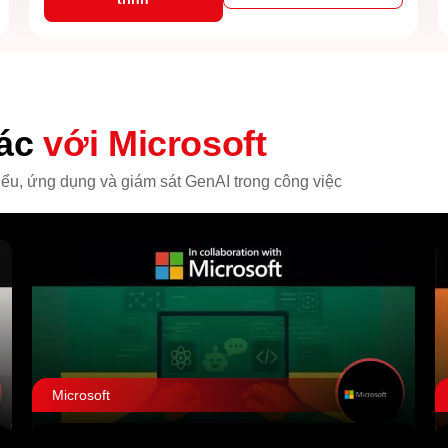
tác
với Microsoft
iểu, ứng dụng và giám sát GenAI trong công việc
Microsoft