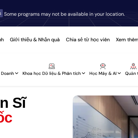
s
Some programs may not be available in your location.
nh
Giới thiệu & Nhận quà
Chia sẻ từ học viên
Xem thê
h Doanh
Khoa học Dữ liệu & Phân tích
Học Máy & AI
Quản t
n Sĩ
ốc