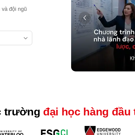
c và đội ngũ
c trường
đại học hàng đầu 