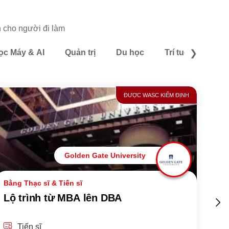
h cho người đi làm
ọc Máy & AI
Quản trị
Du học
Trí tuệ Nhân tạo
❯
ĐƯỢC WASC KIỂM ĐỊNH
Golden Gate University
Bằng Thạc sĩ & Tiến sĩ
70.
Lộ trình từ MBA lên DBA
Ti
ng
si
Tiến sĩ