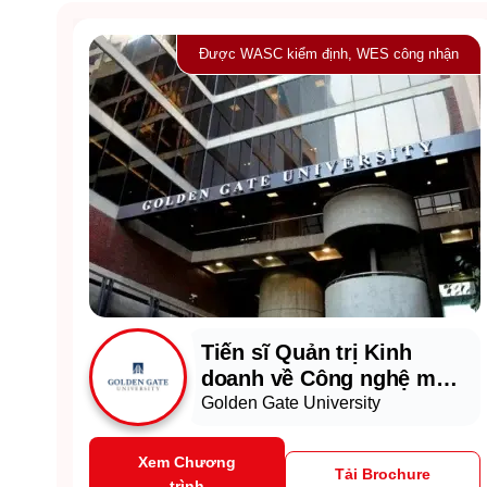
Được WASC kiểm định, WES công nhận
Tiến sĩ Quản trị Kinh
doanh về Công nghệ mới
nổi chuyên ngành AI tạo
Golden Gate University
sinh
Xem Chương
Tải Brochure
trình