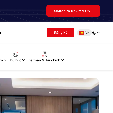
Switch to upGrad US
m
Đăng ký
VN
rị
Du học
Kế toán & Tài chính