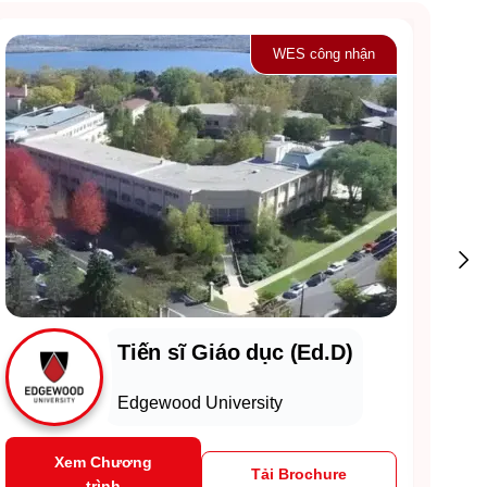
WES công nhận
Tiến sĩ Giáo dục (Ed.D)
Edgewood University
Xem Chương
Tải Brochure
trình