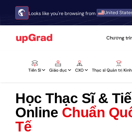
United State
Looks like you're browsing from
Chương trì
Tiến Sĩ
Giáo dục
CXO
Thạc sĩ Quản trị Kin
Học Thạc Sĩ & Tiế
Online
Chuẩn Qu
Tế