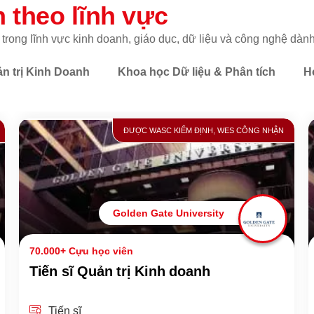
h theo lĩnh vực
 trong lĩnh vực kinh doanh, giáo dục, dữ liệu và công nghệ dàn
ản trị Kinh Doanh
Khoa học Dữ liệu & Phân tích
H
ĐƯỢC WASC KIỂM ĐỊNH, WES CÔNG NHẬN
Golden Gate University
70.000+ Cựu học viên
Tiến sĩ Quản trị Kinh doanh
Tiến sĩ