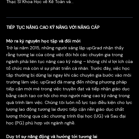
Thạc Sĩ Khoa Học về Kế Toán và...
TIẾP TỤC NÂNG CAO KỸ NĂNG VỚI NÂNG CẤP
Mở ra kỷ nguyên học tập và đổi mới
Trở lại năm 2015, những người sáng lập upGrad nhận thấy
rằng tương lai của công việc đòi hỏi các chuyên gia trong
ngành phải liên tục nâng cao kỹ năng – không chỉ vì lợi ích của
tổ chức mà còn vì sự phát triển cá nhân. Trước đây, việc học
tập thường bị dừng lại ngay khi các chuyên gia bước vào môi
trường làm việc. upGrad đã mang đến những phương pháp
tiếp cận mới mẻ trong việc truyền đạt và tiếp nhận giáo dục
bằng cách tạo cơ hội cho mọi người nâng cao kỹ năng trong
quá trình làm việc. Chúng tôi luôn nỗ lực tạo điều kiện cho lực
lượng lao động tương lai được tiếp cận nền giáo dục chất
lượng thông qua các chương trình Đại học (UG) và Sau đại
học (PG) phù hợp với ngành nghề.
Duy trì sự năng động và hướng tới tương lai