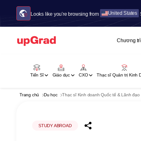
United States
Looks like you're browsing from
Chương tr
Tiến Sĩ
Giáo dục
CXO
Thạc sĩ Quản trị Kinh
Trang chủ
Du học
Thạc sĩ Kinh doanh Quốc tế & Lãnh đạo
STUDY ABROAD