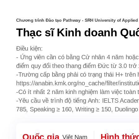
Chương trình Đào tạo Pathway - SRH University of Applied
Thạc sĩ Kinh doanh Qu
Điều kiện:
- Ứng viên cần có bằng Cử nhân 4 năm hoặc 3
điểm quy đổi theo thang điểm Đức từ 3.0 trở
-Trường cấp bằng phải có trạng thái H+ trên h
https://anabin.kmk.org/no_cache/filter/institut
-Có ít nhất 2 năm kinh nghiệm làm việc toàn t
-Yêu cầu về trình độ tiếng Anh: IELTS Acade
785, Speaking ≥ 160, Writing ≥ 150, Duoling
Quốc gia
Hình thứ
Việt Nam