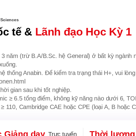
 Sciences
ốc tế &
Lãnh đạo Học Kỳ 1
 năm (trừ B.A/B.Sc. hệ General) ở bất kỳ ngành nà
 xuống.
ệ thống Anabin. Để kiểm tra trạng thái H+, vui lòng
ionen.html
hời gian sau khi tốt nghiệp.
mic ≥ 6.5 tổng điểm, không kỹ năng nào dưới 6, T
o ≥ 110, Cambridge CAE hoặc CPE (loại A, B hoặc C
c Giảng dạy
Thời lượng
Trực tuyến