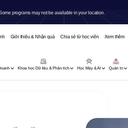
Some programs may not be available in your location.
ình
Giới thiệu & Nhận quà
Chia sẻ từ học viên
Xem thêm
 Doanh
Khoa học Dữ liệu & Phân tích
Học Máy & AI
Quản trị