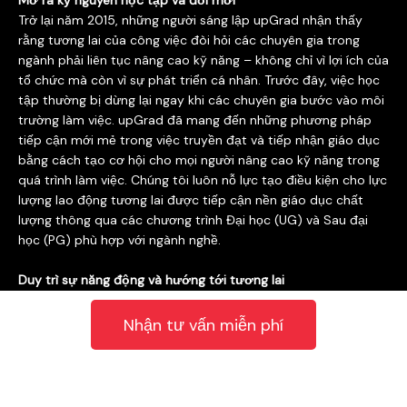
Mở ra kỷ nguyên học tập và đổi mới
Trở lại năm 2015, những người sáng lập upGrad nhận thấy
rằng tương lai của công việc đòi hỏi các chuyên gia trong
ngành phải liên tục nâng cao kỹ năng – không chỉ vì lợi ích của
tổ chức mà còn vì sự phát triển cá nhân. Trước đây, việc học
tập thường bị dừng lại ngay khi các chuyên gia bước vào môi
trường làm việc. upGrad đã mang đến những phương pháp
tiếp cận mới mẻ trong việc truyền đạt và tiếp nhận giáo dục
bằng cách tạo cơ hội cho mọi người nâng cao kỹ năng trong
quá trình làm việc. Chúng tôi luôn nỗ lực tạo điều kiện cho lực
lượng lao động tương lai được tiếp cận nền giáo dục chất
lượng thông qua các chương trình Đại học (UG) và Sau đại
học (PG) phù hợp với ngành nghề.
Duy trì sự năng động và hướng tới tương lai
Từ khi thành lập năm 2015, đào tạo hơn 10.000 học viên vào
năm 2018, đến khi cán mốc 1 triệu học viên vào năm 2020 –
Nhận tư vấn miễn phí
upGrad luôn tập trung vào việc duy trì sự năng động và
hướng đến tương lai. Phương pháp này đã giúp chúng tôi
phát triển như một tổ chức, đồng thời mang đến những trải
nghiệm học tập tốt nhất cho học viên. Năm 2021, upGrad đã