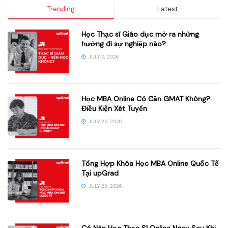
Trending
Latest
Học Thạc sĩ Giáo dục mở ra những
hướng đi sự nghiệp nào?
JULY 9, 2026
Học MBA Online Có Cần GMAT Không?
Điều Kiện Xét Tuyển
JULY 29, 2026
Tổng Hợp Khóa Học MBA Online Quốc Tế
Tại upGrad
JULY 23, 2026
Có Nên Học Thạc Sĩ Online Ngay Sau Khi