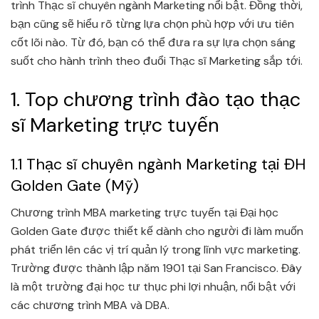
Công nghệ & AI
Công nghệ & AI
trình Thạc sĩ chuyên ngành Marketing nổi bật. Đồng thời,
bạn cũng sẽ hiểu rõ từng lựa chọn phù hợp với ưu tiên
m tất cả Trí tuệ Nhân tạo Tạo sinh Chương trình
Xem tất cả Học Máy & AI Chương trình
Xem tất cả Cơ sở dữ liệu Chương trình
cốt lõi nào. Từ đó, bạn có thể đưa ra sự lựa chọn sáng
suốt cho hành trình theo đuổi Thạc sĩ Marketing sắp tới.
1. Top chương trình đào tạo thạc
sĩ Marketing trực tuyến
1.1 Thạc sĩ chuyên ngành Marketing tại ĐH
Golden Gate (Mỹ)
Chương trình MBA marketing trực tuyến tại Đại học
Golden Gate được thiết kế dành cho người đi làm muốn
phát triển lên các vị trí quản lý trong lĩnh vực marketing.
Trường được thành lập năm 1901 tại San Francisco. Đây
là một trường đại học tư thục phi lợi nhuận, nổi bật với
các chương trình MBA và DBA.