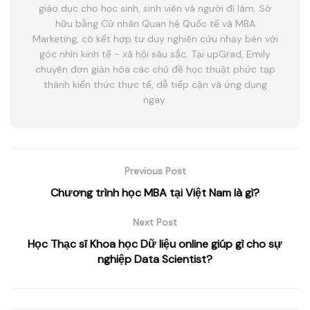
giáo dục cho học sinh, sinh viên và người đi làm. Sở
hữu bằng Cử nhân Quan hệ Quốc tế và MBA
Marketing, cô kết hợp tư duy nghiên cứu nhạy bén với
góc nhìn kinh tế - xã hội sâu sắc. Tại upGrad, Emily
chuyên đơn giản hóa các chủ đề học thuật phức tạp
thành kiến thức thực tế, dễ tiếp cận và ứng dụng
ngay.
Previous Post
Chương trình học MBA tại Việt Nam là gì?
Next Post
Học Thạc sĩ Khoa học Dữ liệu online giúp gì cho sự
nghiệp Data Scientist?