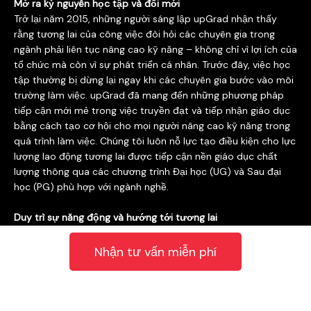
Mở ra kỷ nguyên học tập và đổi mới
Trở lại năm 2015, những người sáng lập upGrad nhận thấy
rằng tương lai của công việc đòi hỏi các chuyên gia trong
ngành phải liên tục nâng cao kỹ năng – không chỉ vì lợi ích của
tổ chức mà còn vì sự phát triển cá nhân. Trước đây, việc học
tập thường bị dừng lại ngay khi các chuyên gia bước vào môi
trường làm việc. upGrad đã mang đến những phương pháp
tiếp cận mới mẻ trong việc truyền đạt và tiếp nhận giáo dục
bằng cách tạo cơ hội cho mọi người nâng cao kỹ năng trong
quá trình làm việc. Chúng tôi luôn nỗ lực tạo điều kiện cho lực
lượng lao động tương lai được tiếp cận nền giáo dục chất
lượng thông qua các chương trình Đại học (UG) và Sau đại
học (PG) phù hợp với ngành nghề.
Duy trì sự năng động và hướng tới tương lai
Từ khi thành lập năm 2015, đào tạo hơn 10.000 học viên vào
năm 2018, đến khi cán mốc 1 triệu học viên vào năm 2020 –
Nhận tư vấn miễn phí
upGrad luôn tập trung vào việc duy trì sự năng động và
hướng đến tương lai. Phương pháp này đã giúp chúng tôi
phát triển như một tổ chức, đồng thời mang đến những trải
nghiệm học tập tốt nhất cho học viên. Năm 2021, upGrad đã