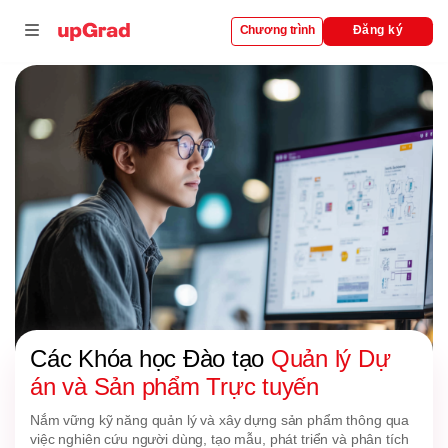
Đăng ký
Chương trình
i
nhượng quyền
rường đại học
Các Khóa học Đào tạo
Quản lý Dự
án và Sản phẩm Trực tuyến
Nắm vững kỹ năng quản lý và xây dựng sản phẩm thông qua
việc nghiên cứu người dùng, tạo mẫu, phát triển và phân tích