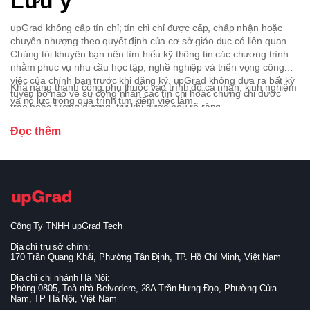
Lưu ý
upGrad không cấp tín chỉ; tín chỉ chỉ được cấp, chấp nhận hoặc
chuyển nhượng theo quyết định của cơ sở giáo dục có liên quan.
Chúng tôi khuyên bạn nên tìm hiểu kỹ thông tin các chương trình
nhằm phục vụ nhu cầu học tập, nghề nghiệp và triển vọng công
việc của chính bạn trước khi đăng ký. upGrad không đưa ra bất kỳ
Khả năng thành công phụ thuộc vào trình độ cá nhân, kinh nghiệm
tuyên bố nào về sự công nhận các tín chỉ hoặc chứng chỉ được
và nỗ lực trong quá trình tìm kiếm việc làm.
trao hoặc tương đương, trừ khi được nêu rõ ràng.
Đọc thêm
Công Ty TNHH upGrad Tech
Địa chỉ trụ sở chính:
170 Trần Quang Khải, Phường Tân Định, TP. Hồ Chí Minh, Việt Nam
Địa chỉ chi nhánh Hà Nội:
Phòng 0805, Toà nhà Belvedere, 28A Trần Hưng Đạo, Phường Cửa
Nam, TP Hà Nội, Việt Nam